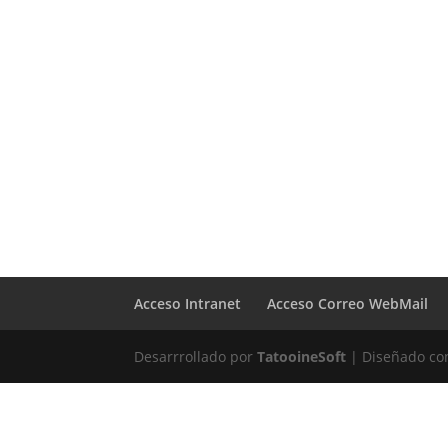
Acceso Intranet
Acceso Correo WebMail
Desarrrollado por
TatooineSoft
| Diseñado c