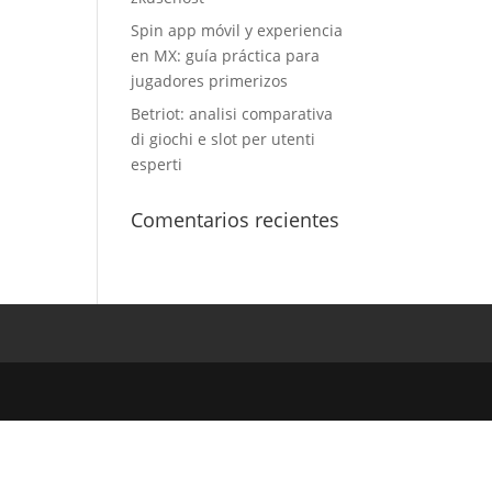
Spin app móvil y experiencia
en MX: guía práctica para
jugadores primerizos
Betriot: analisi comparativa
di giochi e slot per utenti
esperti
Comentarios recientes