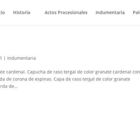
cio
Historia
Actos Procesionales
Indumentaria
Pal
21
|
Indumentaria
te cardenal. Capucha de raso tergal de color granate cardenal co
a de corona de espinas. Capa de raso tergal de color granate
rda de...