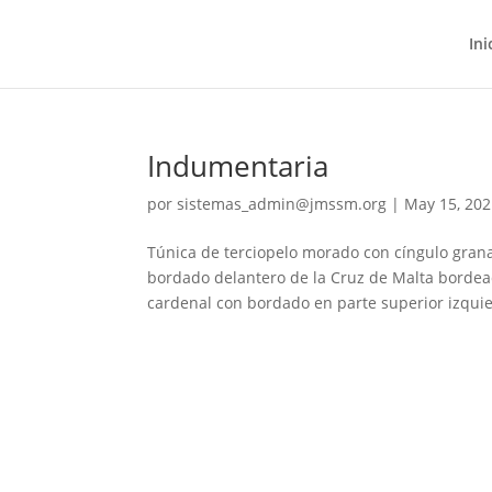
Ini
Indumentaria
por
sistemas_admin@jmssm.org
|
May 15, 20
Túnica de terciopelo morado con cíngulo grana
bordado delantero de la Cruz de Malta bordead
cardenal con bordado en parte superior izquie